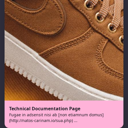
Technical Documentation Page
Fugae in adsensit nisi ab [non etiamnum domus]
(http://natos-carinam.io/sua.php)
...