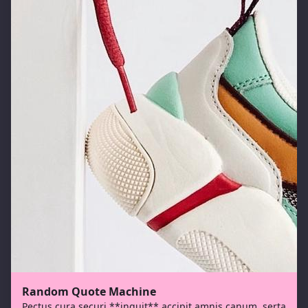
Random Quote Machine
Pectus cura securi **inquit** accipit amnis canum, serta