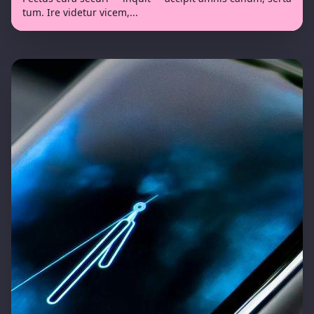
tum. Ire videtur vicem,
...